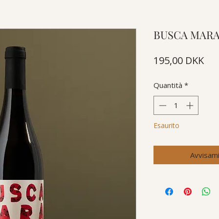
BUSCA MAR
Pre
195,00 DKK
Quantità
*
Esaurito
Avvisami