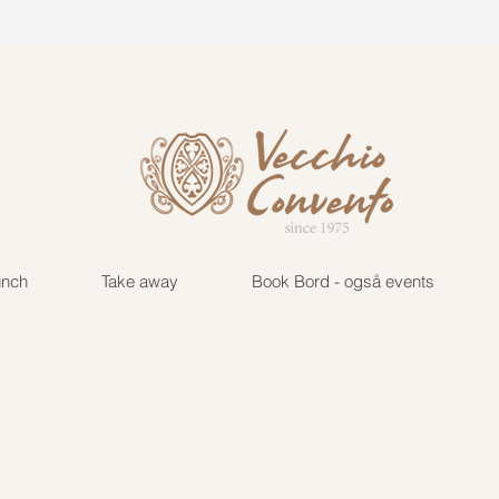
vecchio@tuta.com
+45 222
unch
Take away
Book Bord - også events