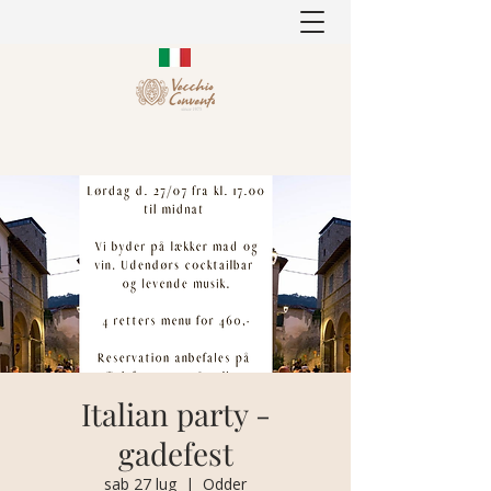
Italian party -
gadefest
sab 27 lug
  |  
Odder