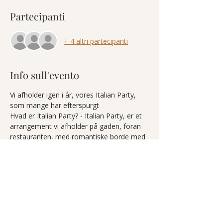
Partecipanti
+ 4 altri partecipanti
Info sull'evento
Vi afholder igen i år, vores Italian Party, 
som mange har efterspurgt 
Hvad er Italian Party? - Italian Party, er et 
arrangement vi afholder på gaden, foran 
restauranten, med romantiske borde med 
hvid dug og levende lys, en cocktail- og 
vinbar samt en fremragende menu og live 
musik. 
Vores lækre menu kan findes på vores 
Facebook og vores Hjemmeside.
Vær sikker på at være en del af en 
fantastisk aften og bestil bord via 
https://vecchioconvento.superbexperience.