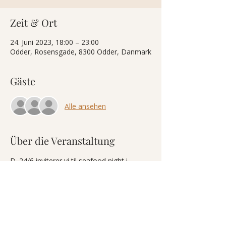
Zeit & Ort
24. Juni 2023, 18:00 – 23:00
Odder, Rosensgade, 8300 Odder, Danmark
Gäste
Alle ansehen
Über die Veranstaltung
D. 24/6 inviterer vi til seafood night i 
restauranten 🦐🦞🦑
Menuen er følgende: 
- Østers med agurk, grønt æble og 
tabasco infusion
- Kammuslinger med ærtecreme og sprød 
bacon