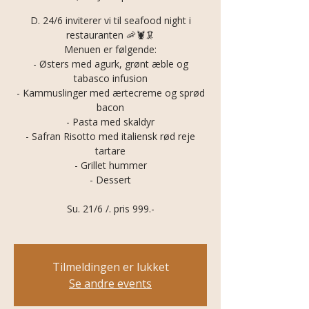
D. 24/6 inviterer vi til seafood night i
restauranten 🦐🦞🦑
Menuen er følgende:
- Østers med agurk, grønt æble og
tabasco infusion
- Kammuslinger med ærtecreme og sprød
bacon
- Pasta med skaldyr
- Safran Risotto med italiensk rød reje
tartare
- Grillet hummer
- Dessert
Su. 21/6 /. pris 999.-
Tilmeldingen er lukket
Se andre events