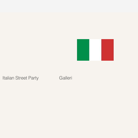
89902
Log ind
Italian Street Party
Galleri