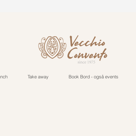
vecchio@tuta.com
+45 222
unch
Take away
Book Bord - også events