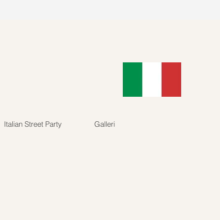
89902
Log ind
Italian Street Party
Galleri