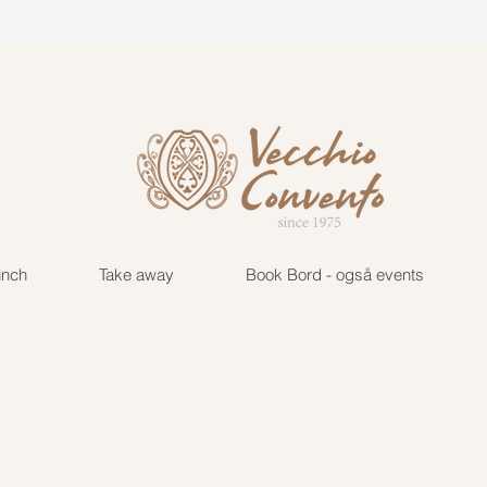
vecchio@tuta.com
+45 222
unch
Take away
Book Bord - også events