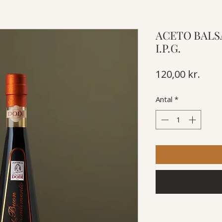
ACETO BALS
I.P.G.
Pris
120,00 kr.
Antal
*